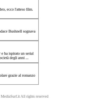
bro, ecco l'atteso film.
andace
Bushnell
sognava
 e ha ispirato un serial
cietà degli anni ...
olare grazie al romanzo
ediaSurf.it All rights reserved