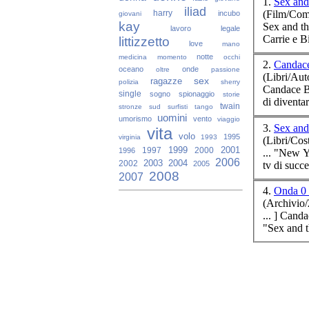
1.
Sex and
iliad
(Film/Co
harry
incubo
giovani
kay
lavoro
legale
Carrie e B
littizzetto
love
mano
notte
medicina
momento
occhi
2.
Candac
oceano
onde
oltre
passione
(Libri/Aut
sex
ragazze
polizia
sherry
Candace
B
single
sogno
spionaggio
storie
di diventar
twain
stronze
sud
surfisti
tango
uomini
umorismo
vento
viaggio
3.
Sex and
vita
volo
1995
virginia
1993
(Libri/Cos
1999
2001
1997
2000
1996
... "New Y
2006
2003
2004
tv di succe
2002
2005
2008
2007
4.
Onda 0 
(Archivio
... ] Can
"Sex and th