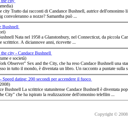
 the city
mmedia)
Sex and the city Tratto dai racconti di Candance
Bushnell
, autrice dell'omonimo li
ig convoleranno a nozze? Samantha può ...
e Bushnell
ori)
ushnell
Nata nel 1958 a Glanstonbury, nel Connecticut, da piccola C
e scrittrice. A diciannove anni, ricevette ...
 the city - Candace Bushnell
tume e società)
ork Observer" Sex and the City, che ha reso Candace
Bushnell
una star
sso in tutto il mondo, è diventata un libro. Un racconto a puntate sulla so
- Speed dating: 200 secondi per accendere il fuoco
/2008)
dace
Bushnell
La scrittrice statunitense Candace
Bushnell
è diventata pop
e City" che ha ispirato la realizzazione dell'omonino telefilm ...
Copyright © 2008 M