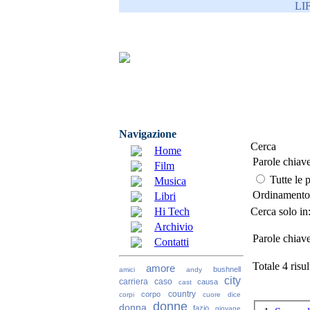
LI
Navigazione
Cerca
Home
Parole chiave
Film
Tutte le 
Musica
Ordinament
Libri
Hi Tech
Cerca solo in
Archivio
Parole chiave
Contatti
Totale 4 risult
amore
bushnell
amici
andy
city
carriera
caso
causa
cast
country
corpo
corpi
cuore
dice
donne
donna
fazio
giovane